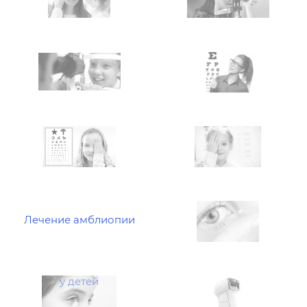
Лечение амблиопии
у детей