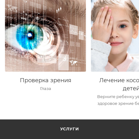
Проверка зрения
Лечение косо
дете
Глаза
Верните ребенку у
здоровое зрение б
УСЛУГИ