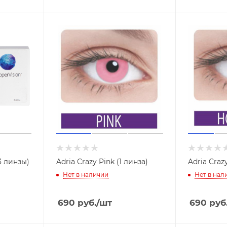
(3 линзы)
Adria Crazy Pink (1 линза)
Adria Craz
Нет в наличии
Нет в нал
690
руб.
/шт
690
руб