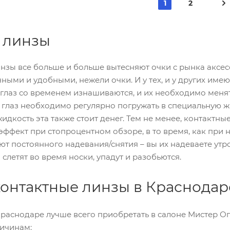
1
2
 линзы
нзы все больше и больше вытесняют очки с рынка аксес
чными и удобными, нежели очки. И у тех, и у других име
глаз со временем изнашиваются, и их необходимо менять
 глаз необходимо регулярно погружать в специальную ж
идкость эта также стоит денег. Тем не менее, контактны
эффект при стопроцентном обзоре, в то время, как при 
ют постоянного надевания/снятия – вы их надеваете утр
 слетят во время носки, упадут и разобьются.
 контактные линзы в Краснодар
Краснодаре лучше всего приобретать в салоне Мистер О
ричинам: