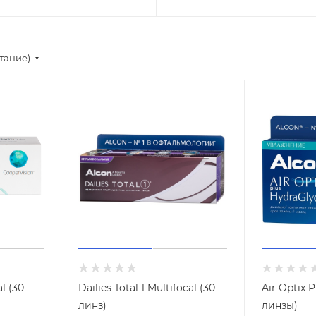
стание)
al (30
Dailies Total 1 Multifocal (30
Air Optix 
линз)
линзы)