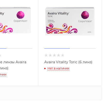
е линзы Avaira
Avaira Vitality Toric (6 линз)
 линз)
Нет в наличии
ичии