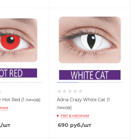
y Hot Red (1 линза)
Adria Crazy White Cat (1
линза)
ичии
Нет в наличии
.
/шт
690
руб.
/шт