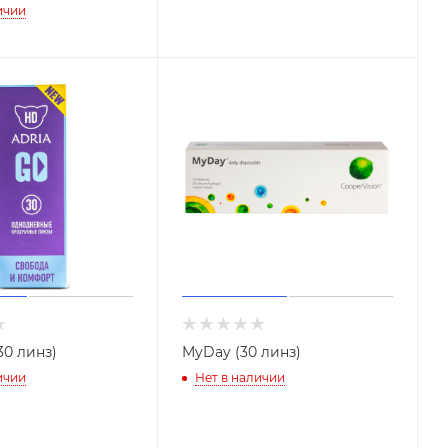
ичии
30 линз)
MyDay (30 линз)
ичии
Нет в наличии