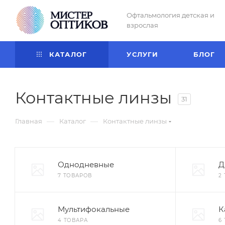
Офтальмология детская и
взрослая
КАТАЛОГ
УСЛУГИ
БЛОГ
Контактные линзы
31
—
—
Главная
Каталог
Контактные линзы
Однодневные
Д
7 ТОВАРОВ
2
Мультифокальные
К
4 ТОВАРА
6