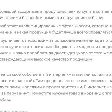
большой ассортимент продукции, так что купить контакт
я, какими бы необычными эти нарушения не были;
работают квалифицированные офтальмологи, которые все
мание, и какая продукция будет лучше всего справлять
рудничает с несколькими производителями линз, а пот
можно купить и относительно бюджетные модели, и продв
инзам можно подобрать жидкость для ухода от того же 
одтверждающими высокое качество продукции;
ется свой собственный интернет-магазин линз. Так чт
посетите наш сайт. Там представлены все имеющиеся в 
ду типами, моделями и производителями. В интернет м
а пару минут. Поместите нужный товар в корзину, оплати
добно.