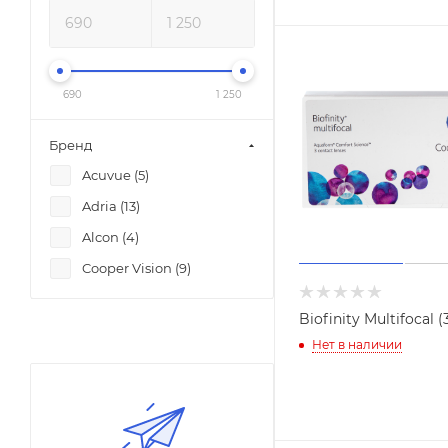
690
1 250
Бренд
Acuvue (
5
)
Adria (
13
)
Alcon (
4
)
Cooper Vision (
9
)
Biofinity Multifocal 
Нет в наличии