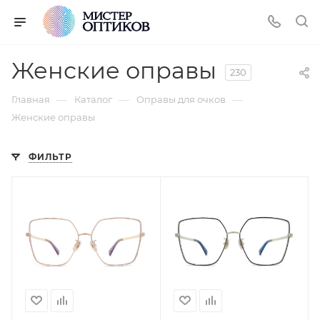
Женские оправы
230
—
—
—
Главная
Каталог
Оправы для очков
Женские оправы
ФИЛЬТР