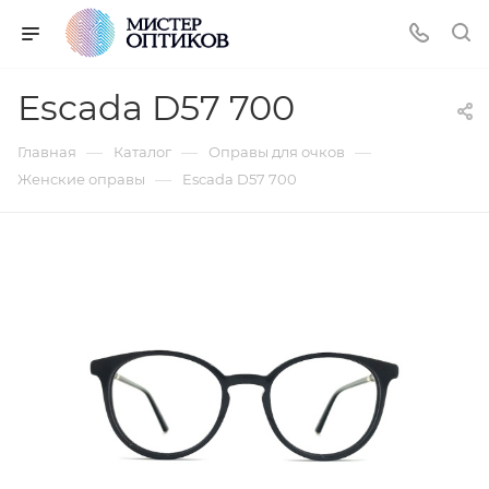
Escada D57 700
—
—
—
Главная
Каталог
Оправы для очков
—
Женские оправы
Escada D57 700