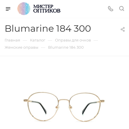
Blumarine 184 300
—
—
—
Главная
Каталог
Оправы для очков
—
Женские оправы
Blumarine 184 300