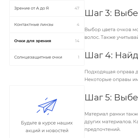
Зрение от А до Я
47
Шаг 3: Выб
Контактные линзы
4
Выбор цвета очков мо
волос. Также учитыва
Очки для зрения
14
Шаг 4: Най
Солнцезащитные очки
1
Подходящая оправа до
Некоторые оправы им
Шаг 5: Выб
Материал рамки также
других материалов. К
Будьте в курсе наших
предпочтений.
акций и новостей