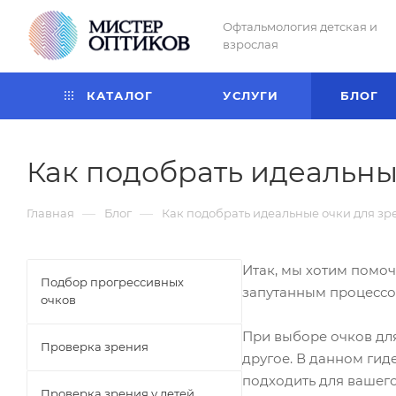
Офтальмология детская и
взрослая
КАТАЛОГ
УСЛУГИ
БЛОГ
Как подобрать идеальны
—
—
Главная
Блог
Как подобрать идеальные очки для зр
Итак, мы хотим помоч
Подбор прогрессивных
запутанным процессом
очков
При выборе очков для
Проверка зрения
другое. В данном гид
подходить для вашего
Проверка зрения у детей