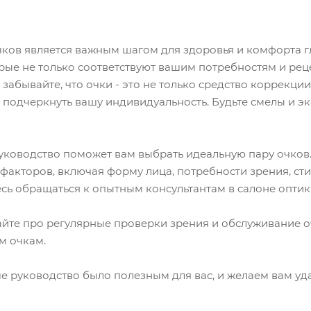
ов является важным шагом для здоровья и комфорта гл
рые не только соответствуют вашим потребностям и реце
 забывайте, что очки - это не только средство коррекци
 подчеркнуть вашу индивидуальность. Будьте смелы и э
уководство поможет вам выбрать идеальную пару очков.
факторов, включая форму лица, потребности зрения, стил
есь обращаться к опытным консультантам в салоне оптик
айте про регулярные проверки зрения и обслуживание о
м очкам.
е руководство было полезным для вас, и желаем вам уд