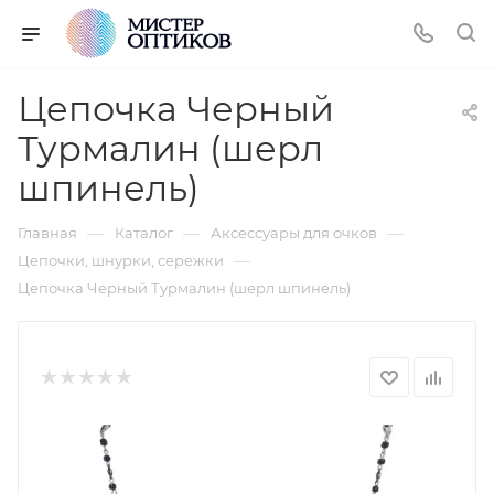
Цепочка Черный
Турмалин (шерл
шпинель)
—
—
—
Главная
Каталог
Аксессуары для очков
—
Цепочки, шнурки, сережки
Цепочка Черный Турмалин (шерл шпинель)