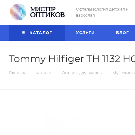
Офтальмология детская и
взрослая
КАТАЛОГ
УСЛУГИ
БЛОГ
Tommy Hilfiger TH 1132 H
—
—
—
Главная
Каталог
Оправы для очков
Мужские о