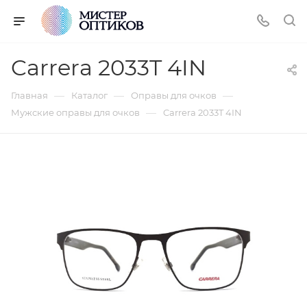
Carrera 2033T 4IN
—
—
—
Главная
Каталог
Оправы для очков
—
Мужские оправы для очков
Carrera 2033T 4IN