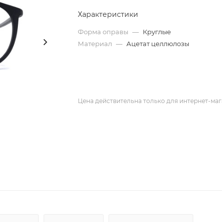
Характеристики
Форма оправы
—
Круглые
Материал
—
Ацетат целлюлозы
Цена действительна только для интернет-маг