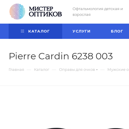
Офтальмология детская и
взрослая
КАТАЛОГ
УСЛУГИ
БЛОГ
Pierre Cardin 6238 003
—
—
—
Главная
Каталог
Оправы для очков
Мужские о