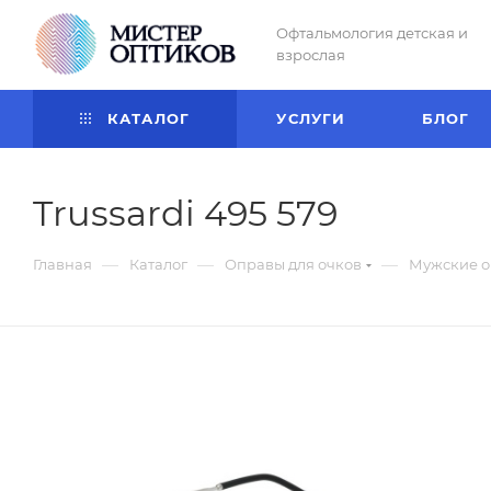
Офтальмология детская и
взрослая
КАТАЛОГ
УСЛУГИ
БЛОГ
Trussardi 495 579
—
—
—
Главная
Каталог
Оправы для очков
Мужские о