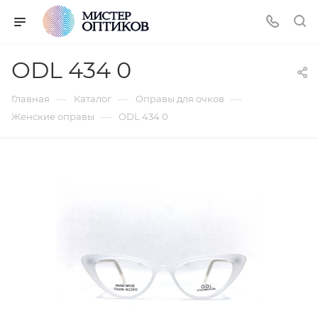
ODL 434 0
—
—
—
Главная
Каталог
Оправы для очков
—
Женские оправы
ODL 434 0