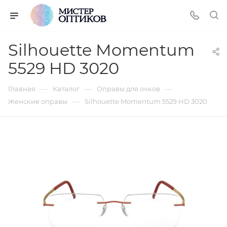
Silhouette Momentum
5529 HD 3020
—
—
—
Главная
Каталог
Оправы для очков
—
Женские оправы
Silhouette Momentum 5529 HD 3020