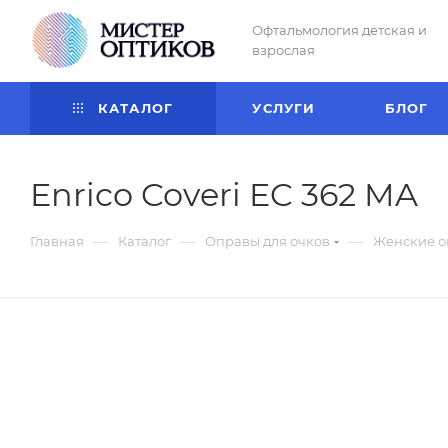
Офтальмология детская и
взрослая
КАТАЛОГ
УСЛУГИ
БЛОГ
Enrico Coveri EC 362 MA
—
—
—
Главная
Каталог
Оправы для очков
Женские 