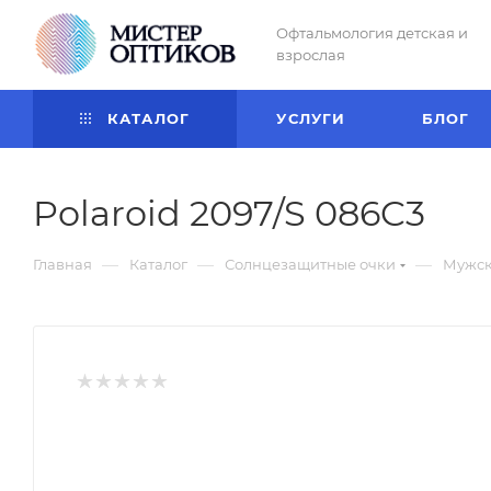
Офтальмология детская и
взрослая
КАТАЛОГ
УСЛУГИ
БЛОГ
Polaroid 2097/S 086C3
—
—
—
Главная
Каталог
Солнцезащитные очки
Мужск