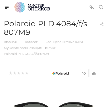
Polaroid PLD 4084/f/s
807M9
—
—
—
Главная
Каталог
Солнцезащитные очки
—
Мужские солнцезащитные очки
Polaroid PLD 4084/f/s 807M9