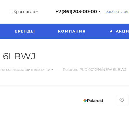
+7(861)203-00-00
г. Краснодар
ЗАКАЗАТЬ ЗВ
БРЕНДЫ
КОМПАНИЯ
АКЦ
W 6LBWJ
—
ие солнцезащитные очки
Polaroid PLD 6012/N/NEW 6LBWJ