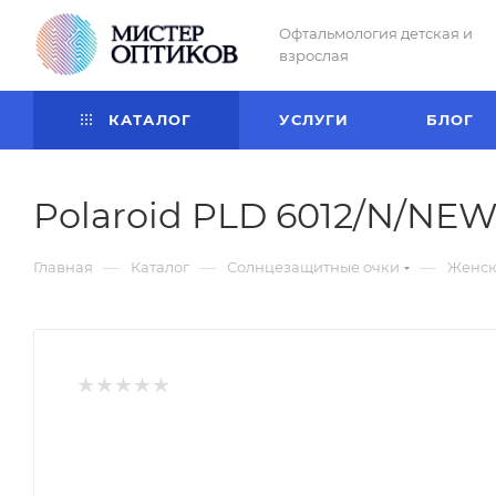
Офтальмология детская и
взрослая
КАТАЛОГ
УСЛУГИ
БЛОГ
Polaroid PLD 6012/N/NE
—
—
—
Главная
Каталог
Солнцезащитные очки
Женск